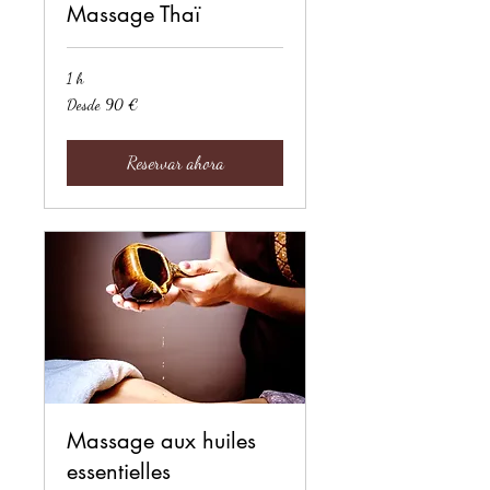
Massage Thaï
1 h
Desde
Desde 90 €
90
euros
Reservar ahora
Massage aux huiles
essentielles