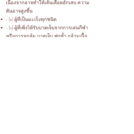
เนื่องจากอาจทำให้เส้นเลือดอักเสบ ความ
ดันอาจสูงขึ้น
- [x] ผู้ที่เป็นมะเร็งทุกชนิด
- [x] ผู้ที่เพิ่งได้รับบาดเจ็บจากการเล่นกีฬา
หรือการหกล้ม บาดเจ็บ ฟกช้ำ กล้ามเนื้อ
อักเสบ กระดูกหัก ทำให้เลือดอุดตัน
- [x] สตรีมีครรภ์
- [x] ผู้ที่มีกระดูกเปราะบาง กระดูกบาง ข้อ
หลวม
ผู้ที่เป็นเบาหวาน อัมพาต และผู้สูง
อายุควรระมัดระวังการนวดและประคบ
ร้อนเป็นพิเศษ
ติดต่อเรา