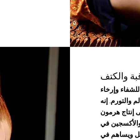
بة والكتف
لشفاء وإرخاء
م والتورم. إنه
ى إنتاج هرمون
والأكسجين في
عقل ويساهم في