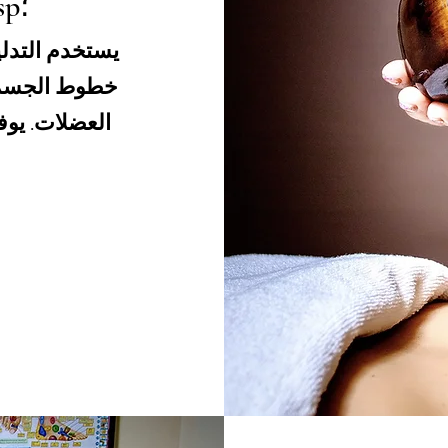
التدليك التايلندي بالزيت & nbsp؛
يستخدم التدلي
خطوط الجسم 
العضلات. يوف