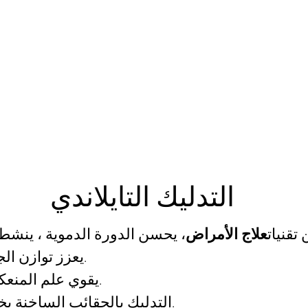
S التدليك التايلاندي
الشهادات - التوصيات
الحجز عبر الإنترنت
اتصال
الأسعار
التدليك التايلاندي
تقنيات
علاج الأمراض
يعزز توازن الجسم ويقدم العديد من الفوائد.
يقوي علم المنعكسات الأخمصية جهاز المناعة.
التدليك بالحقائب الساخنة يخفف من الالتواءات والكدمات.