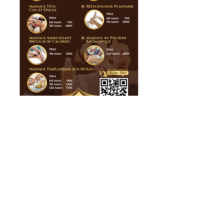
اتصل بنا
35 Rue Pasteur، 06240 Beausoleil، France
siamaiyara06@gmail.com
نبسب؛
صيام ايارا واتس اب
+33649211690