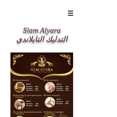
​Sïam Aïyara
التدليك التايلاندي