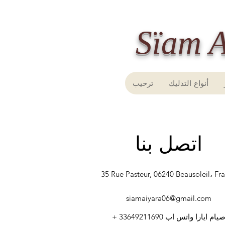
أنواع التدليك
ترحيب
اتصل بنا
35 Rue Pasteur, 06240 Beausoleil، Fr
siamaiyara06@gmail.com
يام ايارا واتس اب
+ 33649211690