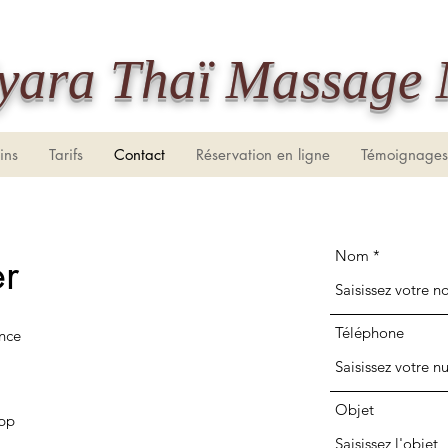
ïyara Thaï Massage
ins
Tarifs
Contact
Réservation en ligne
Témoignages
Nom
r
Téléphone
ance
Objet
pp