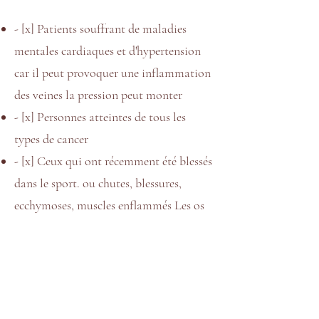
- [x] Patients souffrant de maladies
mentales cardiaques et d'hypertension
car il peut provoquer une inflammation
des veines la pression peut monter
- [x] Personnes atteintes de tous les
types de cancer
- [x] Ceux qui ont récemment été blessés
dans le sport. ou chutes, blessures,
ecchymoses, muscles enflammés Les os
brisés provoquent des caillots sanguins.
- [x] femmes enceintes
- [x] Personnes ayant des os fragiles, des
os fins, des articulations lâches
Les personnes atteintes de diabète,