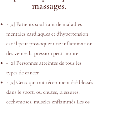
massages.
- [x] Patients souffrant de maladies
mentales cardiaques et d'hypertension
car il peut provoquer une inflammation
des veines la pression peut monter
- [x] Personnes atteintes de tous les
types de cancer
- [x] Ceux qui ont récemment été blessés
dans le sport. ou chutes, blessures,
ecchymoses, muscles enflammés Les os
brisés provoquent des caillots sanguins.
- [x] femmes enceintes
- [x] Personnes ayant des os fragiles, des