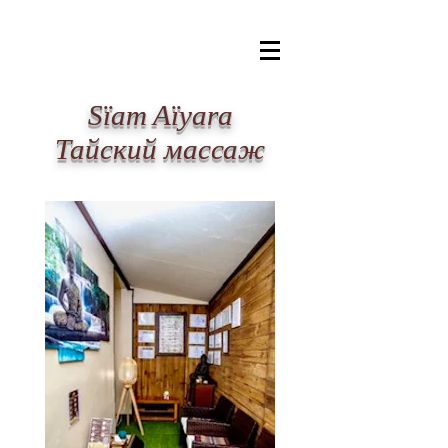
​Sïam Aïyara
Тайский массаж