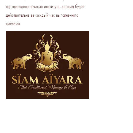
подтверждено печатью института, которая будет
действительна за каждый час выполненного
массажа.
Связаться с нами
35 Rue Pasteur, 06240 Босолей, Франция