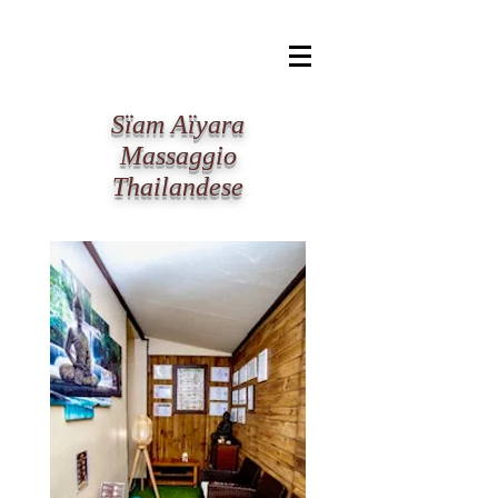
​Sïam Aïyara
Massaggio
Thailandese