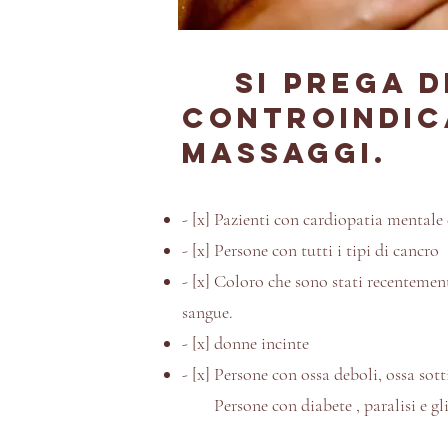
Si prega d
controindica
massaggi.
- [x] Pazienti con cardiopatia mental
- [x] Persone con tutti i tipi di cancro
- [x] Coloro che sono stati recentement
sangue.
- [x] donne incinte
- [x] Persone con ossa deboli, ossa sotti
Persone con diabete , paralisi e gli 