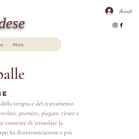
Accedi
dese
ne
More
palle
se
 della terapia e del trattamento
tolare, premere, piegare, tirare e
e consente di stimolare la
orpo ha disintossicazione e più