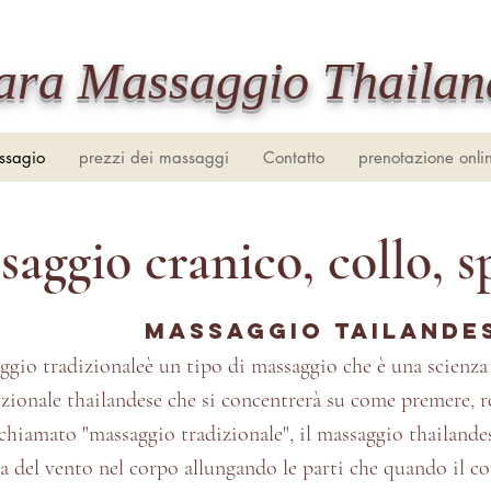
yara Massaggio Thailan
ssagio
prezzi dei massaggi
Contatto
prenotazione onli
aggio cranico, collo, s
massaggio tailande
ggio tradizionale
è un tipo di massaggio
che è una scienza
izionale thailandese che si concentrerà su come premere, ro
iamato "massaggio tradizionale", il massaggio thailandes
ma del vento nel corpo allungando le parti che quando il c