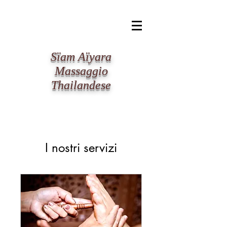
​Sïam Aïyara
Massaggio
Thailandese
I nostri servizi