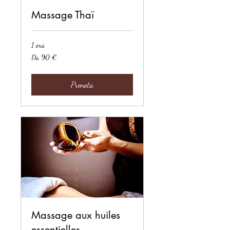
Massage Thaï
1 ora
Da
Da 90 €
90
euro
Prenota
Massage aux huiles
essentielles