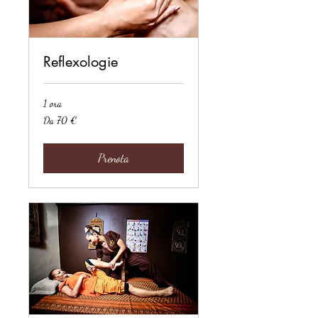
Reflexologie
1 ora
Da
Da 70 €
70
euro
Prenota